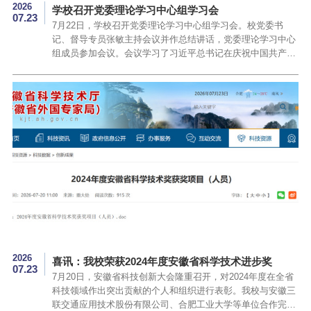
2026
学校召开党委理论学习中心组学习会
获得社会各界广泛好评。队员还先后走进中李村李克农故居、
07.23
国家安全教育基
7月22日，学校召开党委理论学习中心组学习会。校党委书
记、督导专员张敏主持会议并作总结讲话，党委理论学习中心
组成员参加会议。会议学习了习近平总书记在庆祝中国共产党
成立105周年大会上的重要讲话精神和《习近平党建文选》第
一卷，2位党委委员作重点发言，抽点1名同志作交流发言。会
议强调，学习贯彻习近平党建思想，是当前和今后一个时期的
重要政治任务。要做到深学细悟，深入学习领会习近平党建思
想的科学内涵、理论品格、实践基础和理论渊源。要坚持学用
结合，自觉运用习近平党建思想谋划和推进学校党的建设，扎
实开展树立和践行正确政绩观学习教育，深入推进党建示范创
建和质量创优工作，认真开展“找差距、创特色、促发展”系列
专项行动，以钉钉子精神抓好各项任务落实。要强化责任担
当，围绕学校中心工作，凝心聚力、真抓实干，把学习成果转
化为解难题、干实事、抓发展的实际行动，推动学校事业高质
量发展。（撰稿：肖刚 摄影：解雯旭 编辑：夏孝登）
2026
喜讯：我校荣获2024年度安徽省科学技术进步奖
07.23
7月20日，安徽省科技创新大会隆重召开，对2024年度在全省
科技领域作出突出贡献的个人和组织进行表彰。我校与安徽三
联交通应用技术股份有限公司、合肥工业大学等单位合作完成