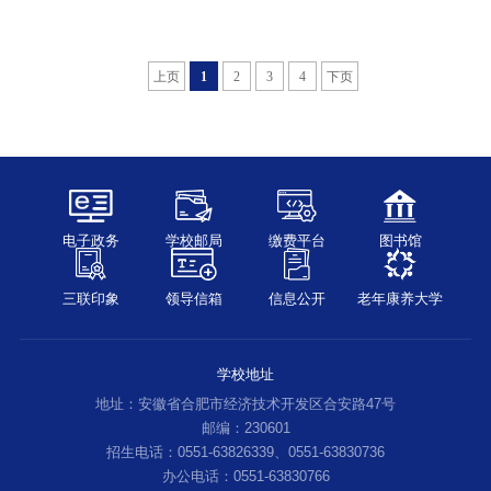
上页
1
2
3
4
下页
电子政务
学校邮局
缴费平台
图书馆
三联印象
领导信箱
信息公开
老年康养大学
学校地址
地址：安徽省合肥市经济技术开发区合安路47号
邮编：230601
招生电话：0551-63826339、0551-63830736
办公电话：0551-63830766