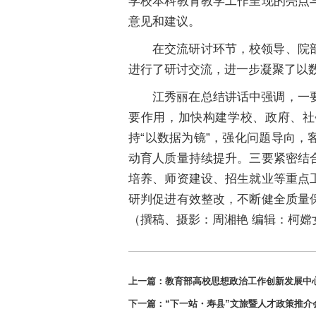
学校本科教育教学工作呈现的亮点
意见和建议。
在交流研讨环节，校领导、院
进行了研讨交流，进一步凝聚了以
江秀丽在总结讲话中强调，一
要作用，加快构建学校、政府、社
持“以数据为镜”，强化问题导向
动育人质量持续提升。三要紧密结
培养、师资建设、招生就业等重点
研判促进有效整改，不断健全质量
（撰稿、摄影：周湘艳 编辑：柯嫦
上一篇：
教育部高校思想政治工作创新发展中
下一篇：
“下一站・寿县”文旅暨人才政策推介