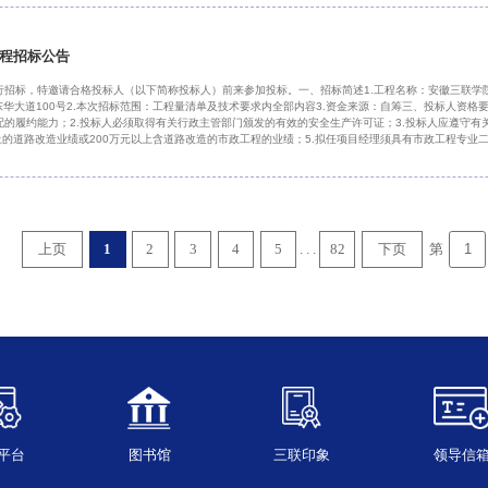
程招标公告
招标，特邀请合格投标人（以下简称投标人）前来参加投标。一、招标简述1.工程名称：安徽三联学
东华大道100号2.本次招标范围：工程量清单及技术要求内全部内容3.资金来源：自筹三、投标人资格
的履约能力；2.投标人必须取得有关行政主管部门颁发的有效的安全生产许可证；3.投标人应遵守有关的
上的道路改造业绩或200万元以上含道路改造的市政工程的业绩；5.拟任项目经理须具有市政工程专
法定情形除外）。投标文件中须附投标人为其缴纳的自开标之日前半年内连续三个月的社保证明材料。四
合格的营业执照副本复印件
. . .
第
上页
1
2
3
4
5
82
下页
平台
图书馆
三联印象
领导信