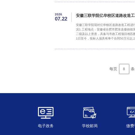
2026
安徽三联学院亿华校区道路改造工
07.22
安徽三联学院现对亿华校区道路改造工程进行
况1.工程地点：安徽省合肥市肥东县撮镇镇
二级及以上资质，具备与市政工程项目相匹配
1日至今，投标人须具有单个合同50万元以
（B证），且目前无其他负责的在建工程（
等；企业简介，企业相关资质证书；经年审
8
每页
条
电子政务
学校邮局
缴费