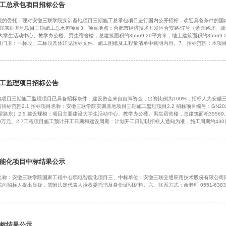
工总承包项目招标公告
院的委托，现对安徽三联学院实训基地项目三期施工总承包项目进行国内公开招标，欢迎具备条件的国
安徽三联学院实训基地项目三期施工总承包项目3、项目地点：合肥市经济技术开发区合安路47号（紫云路北
学生活动中心、教学办公楼、男生宿舍楼，总建筑面积约35569.20平方米，地上建筑面积约3556
及门卫；一标段、二标段具体详见招标文件、施工图纸及工程量清单中载明内容。7、招标范围：本项
等所含设备、材料采购、工程施工等全部内容，直至竣工验收、整体移交及工程保修期内的缺陷修复、
范围内的工程质量、进度、安
工监理项目招标公告
地项目三期施工监理项目已具备招标条件，建设资金来自自筹资金，出资比例为100%，招标人为安徽
范围2.1 招标项目名称：安徽三联学院实训基地项目三期施工监理项目2.2 招标项目编号：GN2026-0
路东）2.5 建设规模：项目主要建设大学生活动中心、教学办公楼、男生宿舍楼，总建筑面积35569.2
000万元。2.7工程项目施工预计开工日期和建设周期：计划开工日期以招标人通知为准，施工周期约43
件所述计划施工工期仅供投标人参考。若有延期，费用不予调整。2.9招标范围：安徽三联学院实训基
能化项目中标结果公示
名称：安徽三联学院国家工程中心弱电智能化项目三、中标单位：安徽三联交通应用技术股份有限公司
招标人提出质疑，需附法定代表人授权委托书及身份证明材料。六、联系方式：余老师 0551-638307
标结果公示