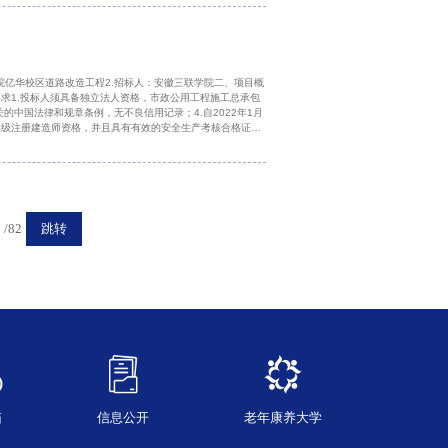
院亿华校区道路改造工程2.招标人：安徽三联学院二、项目概
要求1.投标人须具备独立法人资格，市政公用工程施工总承包
中国法律和规章条例，无不良信用记录；4.自2022年1月
业二级注册建造师资格，并且具有有效的安全生产考核合格证
、对投标书的要求1.标书主要内容：报价及相关服务承诺
/82
跳转
箱
信息公开
老年康养大学