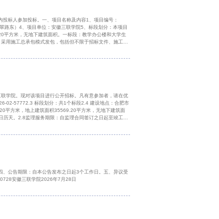
内投标人参加投标。一、项目名称及内容1、项目编号：
、翡翠路东）4、项目单位：安徽三联学院5、标段划分：本项目
9.20平方米，无地下建筑面积。一标段：教学办公楼和大学生
目采用施工总承包模式发包，包括但不限于招标文件、施工图
保修，并配合发包人办理结（决）算审计以及各分包工程的管
三联学院。现对该项目进行公开招标。凡有意参加者，请在优
2-57772.3 标段划分：共1个标段2.4 建设地点：合肥市
0平方米，地上建筑面积35569.20平方米，无地下建筑面
0日历天。2.8监理服务期限：自监理合同签订之日起至竣工验
地项目三期（大学生活动中心、教学办公楼、男生宿舍楼）工
四、公告期限：自本公告发布之日起3个工作日。五、异议受
28安徽三联学院2026年7月28日