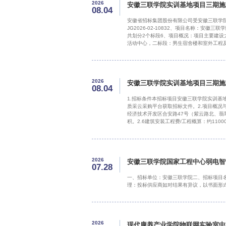
2026
安徽三联学院实训基地项目三期施
08.04
安徽省招标集团股份有限公司受安徽三联学
JG2026-02-10832、项目名称：
共划分2个标段6、项目概况：项目主要建设大
活动中心，二标段：男生宿舍楼和室外工程
纸、图纸审查意见、清单、答疑和施工规范
理、协调、配合等工作。投标人需要对上述
2026
安徽三联学院实训基地项目三期施
08.04
1.招标条件本招标项目安徽三联学院实训基
质采云采购平台获取招标文件。2.项目概况与招标
经济技术开发区合安路47号（紫云路北、翡翠
积。2.6建筑安装工程费/工程概算：约11
收备案移交及缺陷责任期满为止。本招标文
程监理、项目前期和
2026
安徽三联学院国家工程中心弱电智
07.28
一、招标单位：安徽三联学院二、招标项目
理：投标供应商如对结果有异议，以书面形式向
2026
现代康养产业学院物联网实验室中